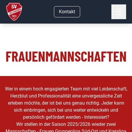
Kontakt
FRAUEN­MANNSCHAFTEN
Wer in einem hoch engagierten Team mit viel Leidenschaft,
Herzblut und Professionalität eine unvergessliche Zeit
erleben möchte, der ist bei uns genau richtig. Jeder kann
sich einbringen, sich bei uns weiter entwickeln und
persönlich gefördert werden - Interessiert?
Wir stellen in der Saison 2025/2026 wieder zwei
Mannschaften - Frauen Gruppenliga Süd-Ost und Kreisliga